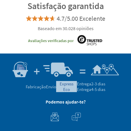
Satisfação garantida
4.7/5.00 Excelente
Baseado em 30.028 opiniões
Avaliações verificadas por
express
Entrega
2-3 dias
Fabricação
Envio
eco
Entrega
4-5 dias
Podemos ajudar-te?