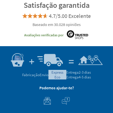
Satisfação garantida
4.7/5.00 Excelente
Baseado em 30.028 opiniões
Avaliações verificadas por
express
Entrega
2-3 dias
Fabricação
Envio
eco
Entrega
4-5 dias
Podemos ajudar-te?