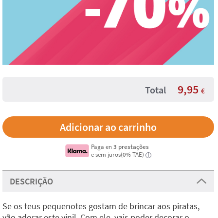
9,95
Total
€
Paga en
3 prestações
e sem juros(0% TAE)
i
DESCRIÇÃO
Se os teus pequenotes gostam de brincar aos piratas,
vão adorar este vinil. Com ele, vais poder decorar o