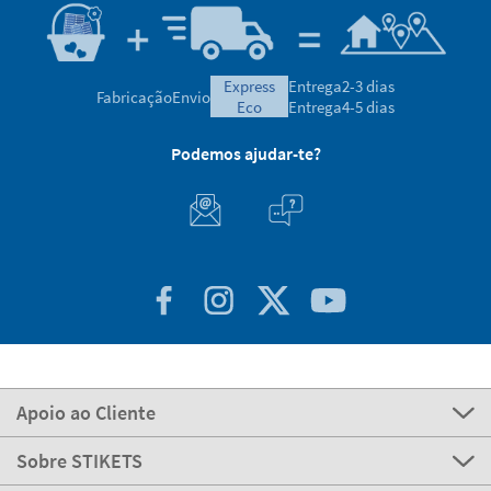
4.7/5.00 Excelente
Baseado em 30.028 opiniões
Avaliações verificadas por
express
Entrega
2-3 dias
Fabricação
Envio
eco
Entrega
4-5 dias
Podemos ajudar-te?