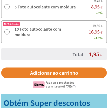
9,75
€
8,95
5 Foto autocolante com moldura
€
-8%
TOP POUPANÇA
19,50
€
10 Foto autocolante com
16,95
€
moldura
-13%
1,95
Total
€
Paga en
3 prestações
e sem juros(0% TAE)
i