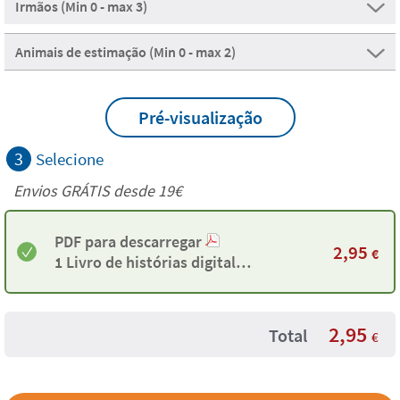
Irmãos (Min 0 - max 3)
Animais de estimação (Min 0 - max 2)
Pré-visualização
Criar Twinie
3
Selecione
Criar Twinie
Envios GRÁTIS desde 19€
PDF para descarregar
2,95
€
1 Livro de histórias digital
personalizado A minha família
2,95
Total
€