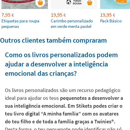
7,95
19,95
19,95
€
€
€
Etiquetas para roupa
Carimbo personalizado
Pack Básico
pequenas
em verde menta pastel
Outros clientes também compraram
Como os livros personalizados podem
ajudar a desenvolver a inteligência
emocional das crianças?
Os livros personalizados são um recurso pedagógico
ideal para ajudar os teus
pequenotes a desenvolver a
sua inteligência emocional. Em Stikets podes criar o
teu livro digital “A minha família” com os avatares
do teu filho e de toda a família graças a Twinies®️.
Desta forma, o teu pequenote pode identificar não só