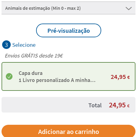
Animais de estimação (Min 0 - max 2)
Pré-visualização
Criar Twinie
3
Selecione
Criar Twinie
Envios GRÁTIS desde 19€
Capa dura
24,95
€
1 Livro personalizado A minha
família
24,95
Total
€