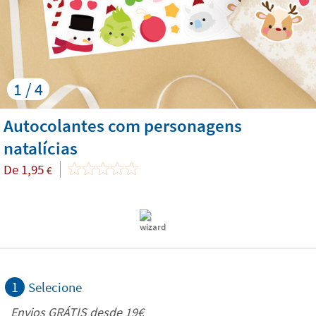
1 / 4
Autocolantes com personagens
natalícias
De
1,95
€
1
Selecione
Envios GRÁTIS desde 19€