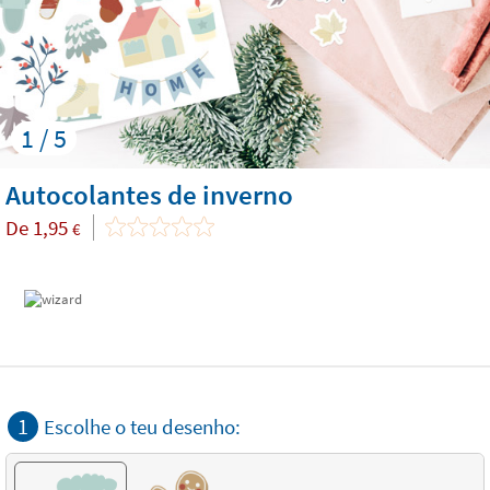
1 / 5
Autocolantes de inverno
De
1,95
€
1
Escolhe o teu desenho: