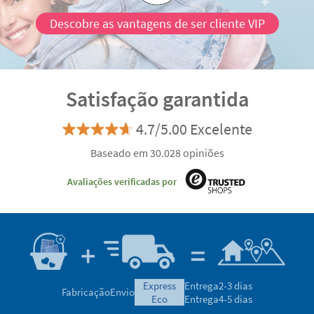
Descobre as vantagens de ser cliente VIP
Satisfação garantida
4.7/5.00 Excelente
Baseado em 30.028 opiniões
Avaliações verificadas por
express
Entrega
2-3 dias
Fabricação
Envio
eco
Entrega
4-5 dias