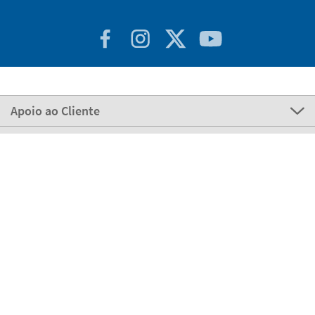
Apoio ao Cliente
Sobre STIKETS
100% Seguro
Stikets Global Brand
Portugal
Os nossos meios de pagamento