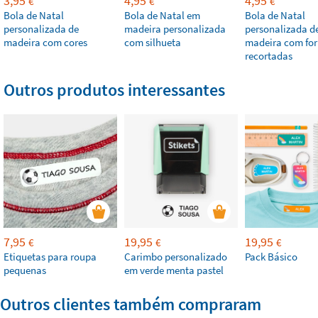
3,95
4,95
4,95
€
€
€
Bola de Natal
Bola de Natal em
Bola de Natal
personalizada de
madeira personalizada
personalizada d
madeira com cores
com silhueta
madeira com fo
recortadas
Outros produtos interessantes
7,95
19,95
19,95
€
€
€
Etiquetas para roupa
Carimbo personalizado
Pack Básico
pequenas
em verde menta pastel
Outros clientes também compraram