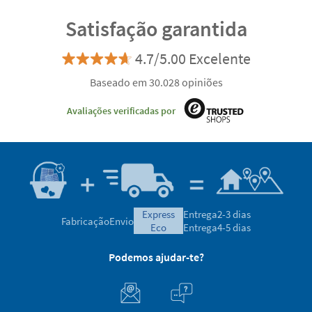
Satisfação garantida
4.7/5.00 Excelente
Baseado em 30.028 opiniões
Avaliações verificadas por
express
Entrega
2-3 dias
Fabricação
Envio
eco
Entrega
4-5 dias
Podemos ajudar-te?