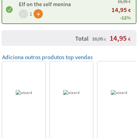
16,95
€
Elf on the self menina
14,95
€
-
+
1
-12%
14,95
Total
16,95
€
€
Adiciona outros produtos top vendas