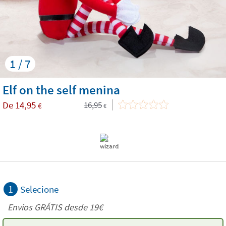
1 / 7
Elf on the self menina
De
14,95
16,95
€
€
1
Selecione
Envios GRÁTIS desde 19€