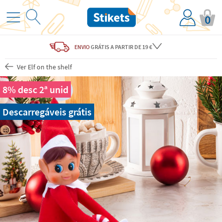
0
ENVIO
GRÁTIS
A PARTIR DE 19 €
Ver Elf on the shelf
8% desc 2ª unid
Descarregáveis grátis