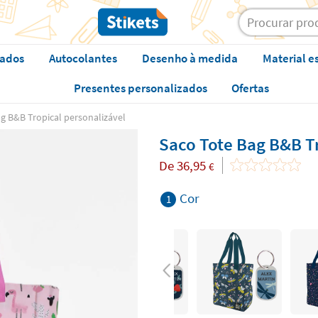
zados
Autocolantes
Desenho à medida
Material e
Presentes personalizados
Ofertas
g B&B Tropical personalizável
Saco Tote Bag B&B Tr
De
36,95
€
Cor
1