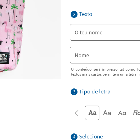
Texto
2
O conteúdo será impresso tal como fo
textos mais curtos permitem uma letra m
Tipo de letra
3
Selecione
4