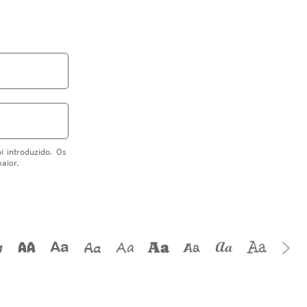
i introduzido. Os
aior.