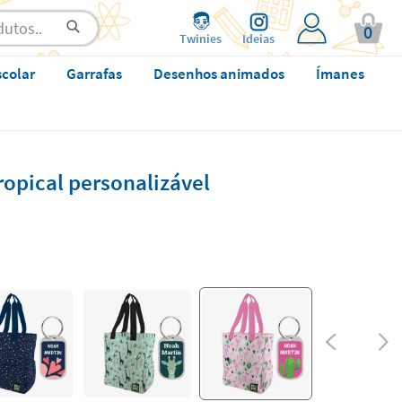
0
Twinies
Ideias
scolar
Garrafas
Desenhos animados
Ímanes
opical personalizável