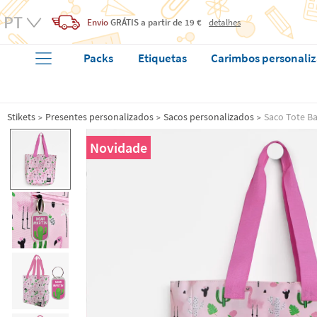
Envio
GRÁTIS
a partir de 19 €
detalhes
Packs
Etiquetas
Carimbos personali
Stikets
Presentes personalizados
Sacos personalizados
Saco Tote Ba
Novidade