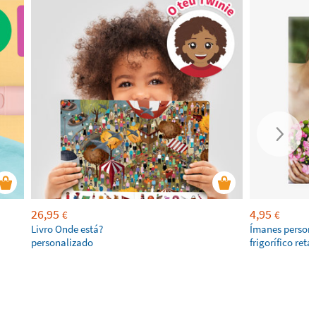
26,95
4,95
€
€
Livro Onde está?
Ímanes persona
personalizado
frigorífico ret