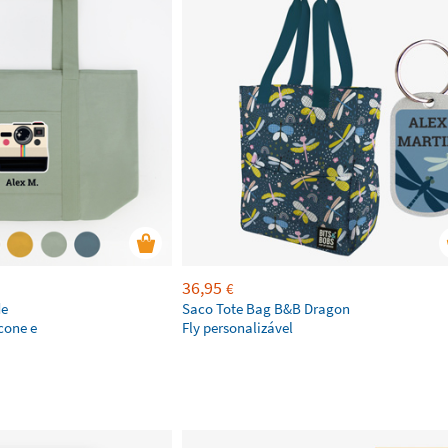
36,95
€
de
Saco Tote Bag B&B Dragon
cone e
Fly personalizável