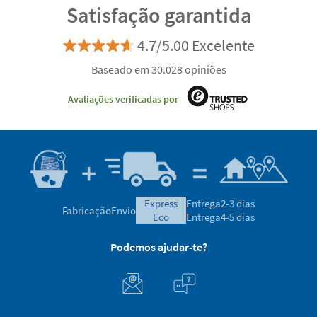
Satisfação garantida
4.7/5.00 Excelente
Baseado em 30.028 opiniões
Avaliações verificadas por
express
Entrega
2-3 dias
Fabricação
Envio
eco
Entrega
4-5 dias
Podemos ajudar-te?