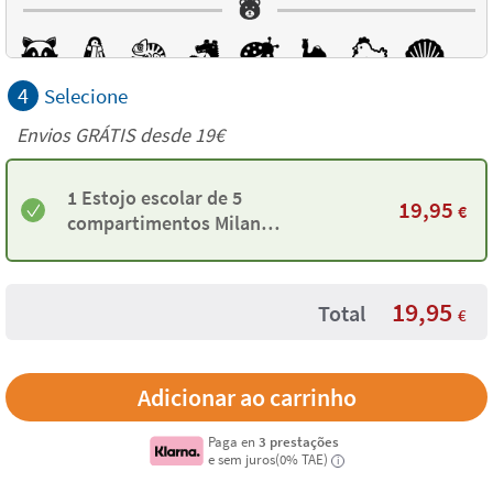
4
Selecione
Envios GRÁTIS desde 19€
1 Estojo escolar de 5
19,95
€
compartimentos Milan
personalizados
19,95
Total
€
Paga en
3 prestações
e sem juros(0% TAE)
i