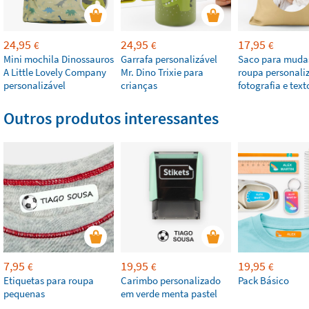
24,95
24,95
17,95
€
€
€
Mini mochila Dinossauros
Garrafa personalizável
Saco para muda
A Little Lovely Company
Mr. Dino Trixie para
roupa personal
personalizável
crianças
fotografia e text
Outros produtos interessantes
7,95
19,95
19,95
€
€
€
Etiquetas para roupa
Carimbo personalizado
Pack Básico
pequenas
em verde menta pastel