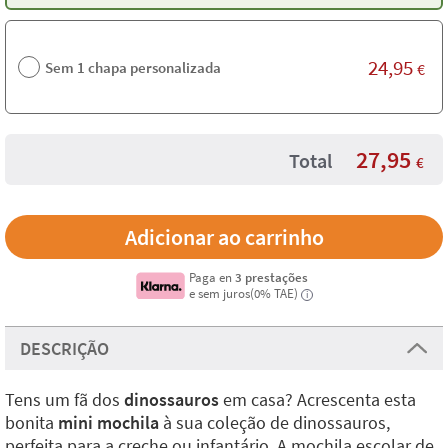
24,95
Sem 1 chapa personalizada
€
27,95
Total
€
Paga en
3 prestações
e sem juros(0% TAE)
i
DESCRIÇÃO
Tens um fã dos
dinossauros
em casa? Acrescenta esta
bonita
mini mochila
à sua coleção de dinossauros,
perfeita para a creche ou infantário. A mochila escolar de