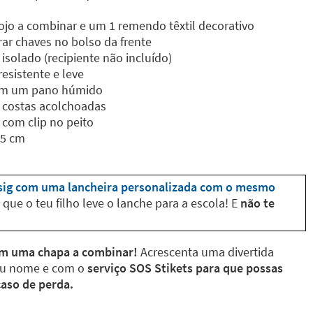
ojo a combinar e um 1 remendo têxtil decorativo
r chaves no bolso da frente
isolado (recipiente não incluído)
resistente e leve
com um pano húmido
 costas acolchoadas
 com clip no peito
,5 cm
sig com uma lancheira personalizada com o mesmo
que o teu filho leve o lanche para a escola! E
não te
com uma chapa a combinar!
Acrescenta uma divertida
teu nome e com o
serviço SOS Stikets para que possas
caso de perda.