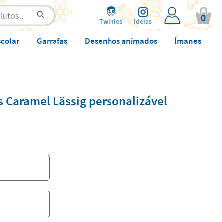
0
Twinies
Ideias
scolar
Garrafas
Desenhos animados
Ímanes
s Caramel Lässig personalizável