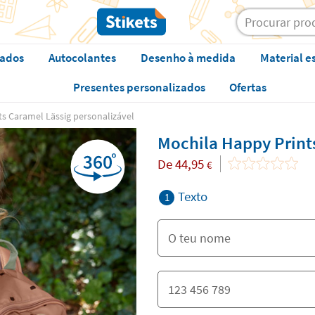
zados
Autocolantes
Desenho à medida
Material e
Presentes personalizados
Ofertas
ts Caramel Lässig personalizável
Mochila Happy Print
De
44,95
€
Texto
1