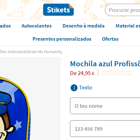
zados
Autocolantes
Desenho à medida
Material e
Presentes personalizados
Ofertas
ssões intercambiáveis Me Humanity
Mochila azul Profis
De
24,95
€
Texto
1