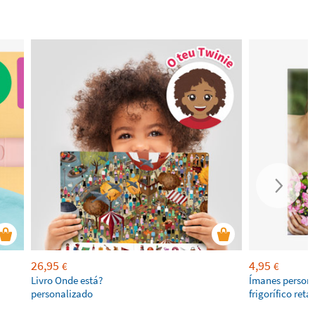
26,95
4,95
€
€
Livro Onde está?
Ímanes persona
personalizado
frigorífico ret