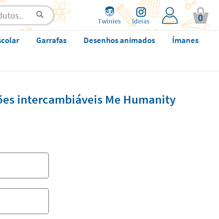
0
Twinies
Ideias
scolar
Garrafas
Desenhos animados
Ímanes
sões intercambiáveis Me Humanity