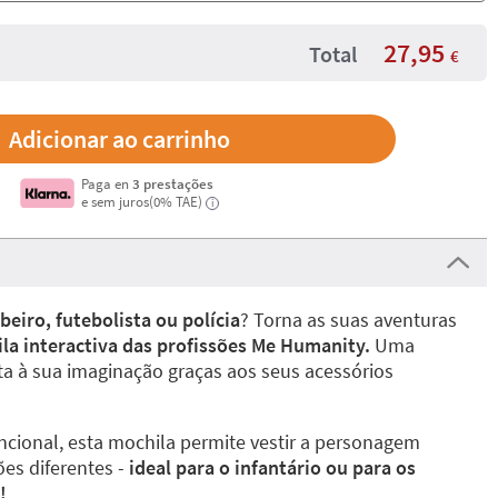
27,95
Total
€
Paga en
3 prestações
e sem juros(0% TAE)
i
eiro, futebolista ou polícia
? Torna as suas aventuras
la interactiva das profissões Me Humanity.
Uma
a à sua imaginação graças aos seus acessórios
ncional, esta mochila permite vestir a personagem
ões diferentes -
ideal para o infantário ou para os
!