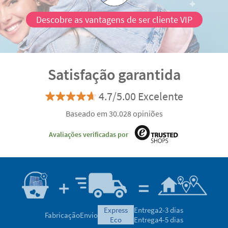
Descobre as vantagens de ser cliente VIP
Satisfação garantida
4.7/5.00 Excelente
Baseado em 30.028 opiniões
Avaliações verificadas por
express
Entrega
2-3 dias
Fabricação
Envio
eco
Entrega
4-5 dias