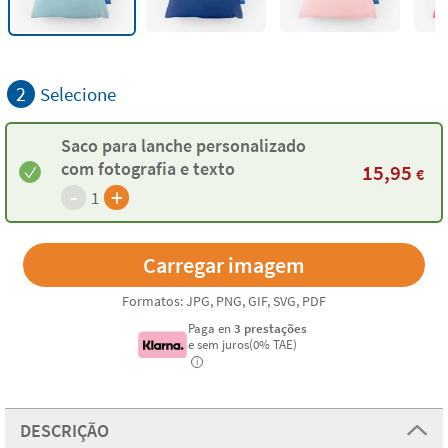
2
Selecione
Saco para lanche personalizado
com fotografia e texto
15,95
€
-
+
1
Formatos: JPG, PNG, GIF, SVG, PDF
Paga en
3 prestações
e sem juros(0% TAE)
i
DESCRIÇÃO