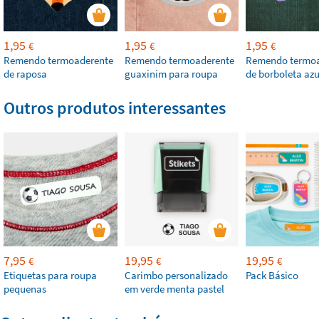
1,95
1,95
1,95
€
€
€
Remendo termoaderente
Remendo termoaderente
Remendo termoa
de raposa
guaxinim para roupa
de borboleta azu
Outros produtos interessantes
7,95
19,95
19,95
€
€
€
Etiquetas para roupa
Carimbo personalizado
Pack Básico
pequenas
em verde menta pastel