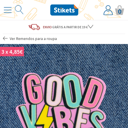
0
ENVIO
GRÁTIS
A PARTIR DE 19 €
Ver Remendos para a roupa
3 x 4,85€