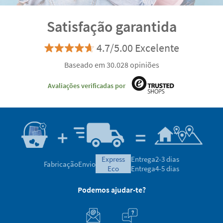
Satisfação garantida
4.7/5.00 Excelente
Baseado em 30.028 opiniões
Avaliações verificadas por
express
Entrega
2-3 dias
Fabricação
Envio
eco
Entrega
4-5 dias
Podemos ajudar-te?