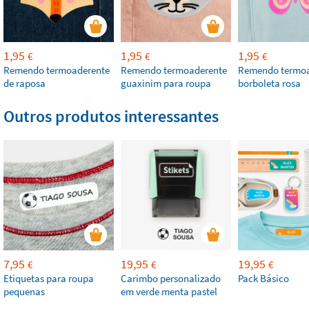
1,95
1,95
1,95
€
€
€
Remendo termoaderente
Remendo termoaderente
Remendo termoa
de raposa
guaxinim para roupa
borboleta rosa
Outros produtos interessantes
7,95
19,95
19,95
€
€
€
Etiquetas para roupa
Carimbo personalizado
Pack Básico
pequenas
em verde menta pastel