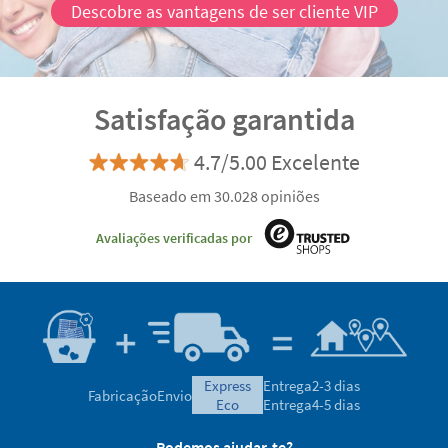
Descobre as vantagens de ser cliente VIP
Satisfação garantida
4.7/5.00 Excelente
Baseado em 30.028 opiniões
Avaliações verificadas por
express
Entrega
2-3 dias
Fabricação
Envio
eco
Entrega
4-5 dias
Podemos ajudar-te?