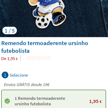
1 / 5
Remendo termoaderente ursinho
futebolista
De
1,95
€
1
Selecione
Envios GRÁTIS desde 19€
1 Remendo termoaderente
1,95
€
ursinho futebolista