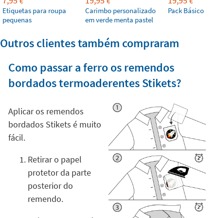
7,95
19,95
19,95
€
€
€
Etiquetas para roupa
Carimbo personalizado
Pack Básico
pequenas
em verde menta pastel
Outros clientes também compraram
Como passar a ferro os remendos
bordados termoaderentes Stikets?
Aplicar os remendos
bordados Stikets é muito
fácil.
Retirar o papel
protetor da parte
posterior do
remendo.