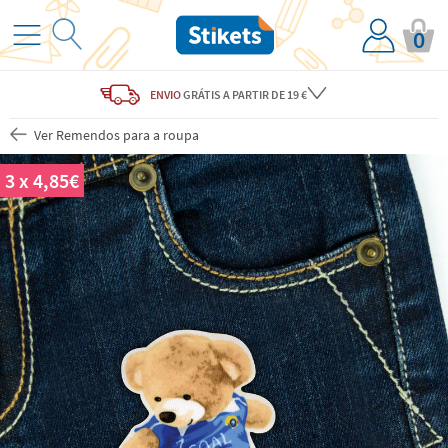
0
ENVIO
GRÁTIS
A PARTIR DE 19 €
Ver Remendos para a roupa
3 x 4,85€