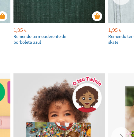
1,95
1,95
€
€
Remendo termoaderente de
Remendo term
borboleta azul
skate