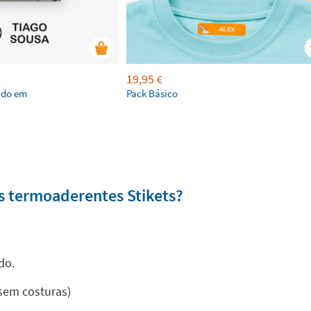
19,95
€
ado em
Pack Básico
s termoaderentes Stikets?
do.
 sem costuras)