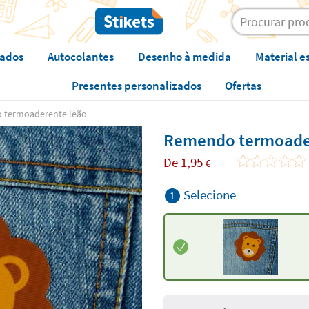
zados
Autocolantes
Desenho à medida
Material e
Presentes personalizados
Ofertas
 termoaderente leão
Remendo termoade
De
1,95
€
Selecione
1