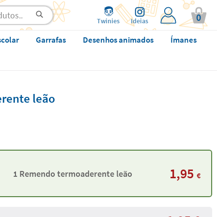
0
Twinies
Ideias
scolar
Garrafas
Desenhos animados
Ímanes
rente leão
1,95
1 Remendo termoaderente leão
€