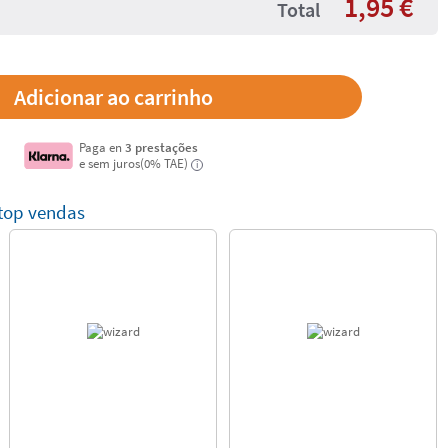
1,95
€
Total
Paga en
3 prestações
e sem juros(0% TAE)
i
 top vendas