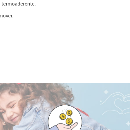
pa termoaderente.
mover.