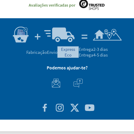
Avaliações verificadas por
express
Entrega
2-3 dias
Fabricação
Envio
eco
Entrega
4-5 dias
Podemos ajudar-te?