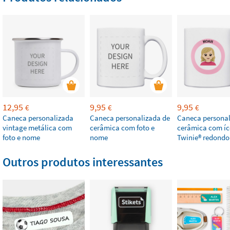
12,95
9,95
9,95
€
€
€
Caneca personalizada
Caneca personalizada de
Caneca personal
vintage metálica com
cerâmica com foto e
cerâmica com íc
foto e nome
nome
Twinie®️ redondo
Outros produtos interessantes