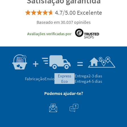
Satisfação garantida
4.7/5.00 Excelente
Baseado em 30.037 opiniões
Avaliações verificadas por
express
Entrega
2-3 dias
Fabricação
Envio
eco
Entrega
4-5 dias
Podemos ajudar-te?