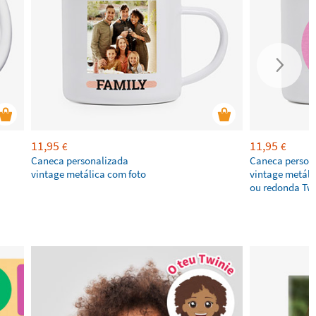
11,95
11,95
€
€
Caneca personalizada
Caneca person
vintage metálica com foto
vintage metáli
ou redonda Twi