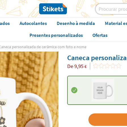
zados
Autocolantes
Desenho à medida
Material e
Presentes personalizados
Ofertas
Caneca personalizada de cerâmica com foto e nome
Caneca personaliza
De
9,95
€