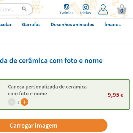
0
Twinies
Ideias
scolar
Garrafas
Desenhos animados
Ímanes
da de cerâmica com foto e nome
Caneca personalizada de cerâmica
com foto e nome
9,95
€
-
+
1