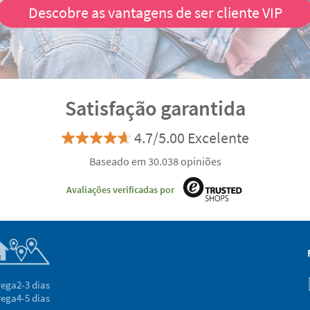
Descobre as vantagens de ser cliente VIP
Satisfação garantida
4.7/5.00 Excelente
Baseado em 30.038 opiniões
Avaliações verificadas por
rega
2-3 dias
rega
4-5 dias