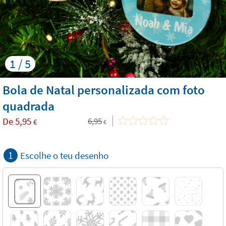
1 / 5
Bola de Natal personalizada com foto
quadrada
De
5,95
6,95
€
€
1
Escolhe o teu desenho