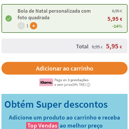
Bola de Natal personalizada com
6,95
€
foto quadrada
5,95
€
-
+
1
-14%
5,95
Total
6,95
€
€
Paga en
3 prestações
e sem juros(0% TAE)
i
Adicione um produto ao carrinho e receba
Top Vendas
ao melhor preço