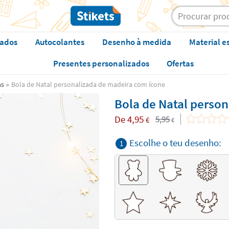
zados
Autocolantes
Desenho à medida
Material e
Presentes personalizados
Ofertas
as
Bola de Natal personalizada de madeira com ícone
Bola de Natal perso
De
4,95
5,95
€
€
Escolhe o teu desenho:
1