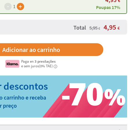
€
-
+
1
Poupas 17%
4,95
Total
5,95
€
€
Paga en
3 prestações
e sem juros(0% TAE)
i
o carrinho e receba
r preço