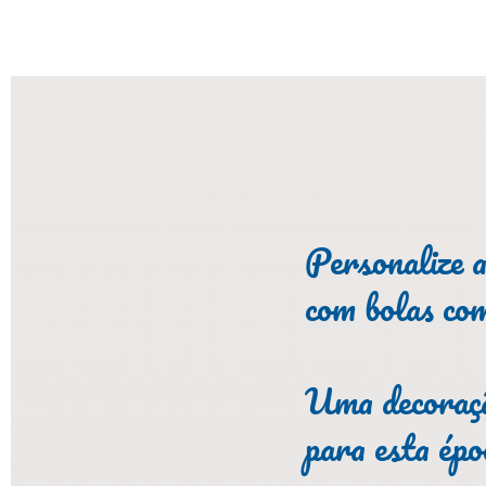
Personalize a
com bolas co
Uma decoraçã
para esta époc