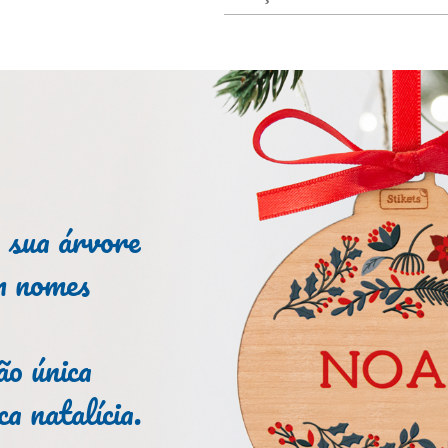
 sua árvore
m nomes
o única
a natalícia.