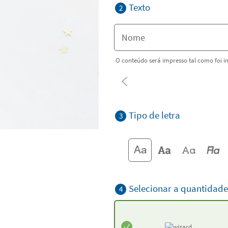
Texto
2
O conteúdo será impresso tal como foi i
Tipo de letra
3
Selecionar a quantidade
4