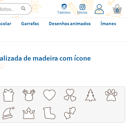
0
Twinies
Ideias
scolar
Garrafas
Desenhos animados
Ímanes
nalizada de madeira com ícone