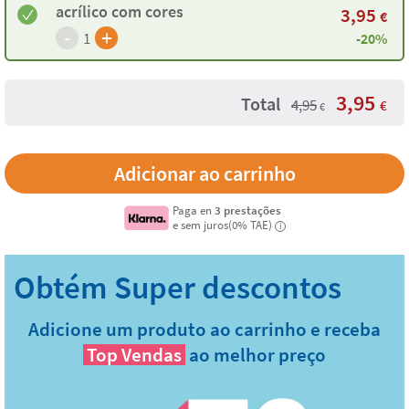
acrílico com cores
3,95
€
-
+
1
-20%
3,95
Total
4,95
€
€
Paga en
3 prestações
e sem juros(0% TAE)
i
Adicione um produto ao carrinho e receba
Top Vendas
ao melhor preço