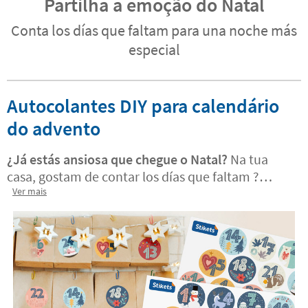
Partilha a emoção do Natal
Conta los días que faltam para una noche más
especial
Autocolantes DIY para calendário
do advento
¿Já estás ansiosa que chegue o Natal?
Na tua
casa, gostam de contar los días que faltam ?
Tenemos la certeza de que vamos a adorar los
Ver mais
calendarios de advento Stikets.
¡Também na
versão personalizada! São a decoração perfeita
para as tus bolsas de doces ou para dar un toque
natalício y divertido à tua casa. Os mais
pequenotes da casa van adorar completá-los até
que chegue o grande dia.