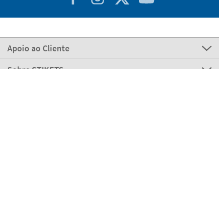
Apoio ao Cliente
Sobre STIKETS
100% Seguro
Stikets Global Brand
Portugal
Os nossos meios de pagamento