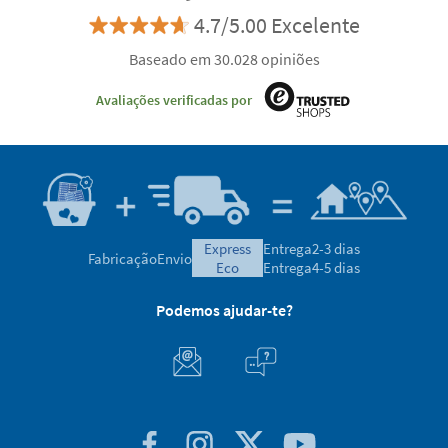
4.7/5.00 Excelente
Baseado em 30.028 opiniões
Avaliações verificadas por
express
Entrega
2-3 dias
Fabricação
Envio
eco
Entrega
4-5 dias
Podemos ajudar-te?