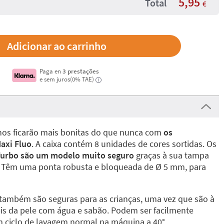
5,95
Total
€
Paga en
3 prestações
e sem juros(0% TAE)
i
nos ficarão mais bonitas do que nunca com
os
axi Fluo
. A caixa contém 8 unidades de cores sortidas. Os
Turbo são um modelo muito seguro
graças à sua tampa
. Têm uma ponta robusta e bloqueada de Ø 5 mm, para
também são seguras para as crianças, uma vez que são à
eis da pele com água e sabão. Podem ser facilmente
ciclo de lavagem normal na máquina a 40°.