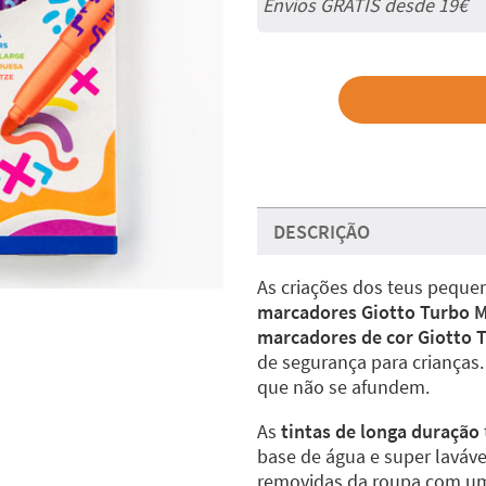
Envios GRÁTIS desde 19€
DESCRIÇÃO
As criações dos teus peque
marcadores Giotto Turbo M
marcadores de cor
Giotto 
de segurança para crianças
que não se afundem.
As
tintas de longa duração
base de água e super laváv
removidas da roupa com um 