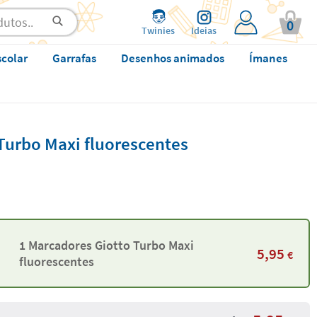
0
Twinies
Ideias
scolar
Garrafas
Desenhos animados
Ímanes
Turbo Maxi fluorescentes
1 Marcadores Giotto Turbo Maxi
5,95
€
fluorescentes