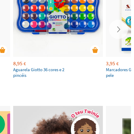
8,95
3,95
€
€
Aguarela Giotto 36 cores e 2
Marcadores​ Gi
pincéis
pele