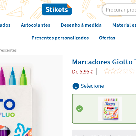
zados
Autocolantes
Desenho à medida
Material e
Presentes personalizados
Ofertas
rescentes
Marcadores Giotto 
De
5,95
€
Selecione
1