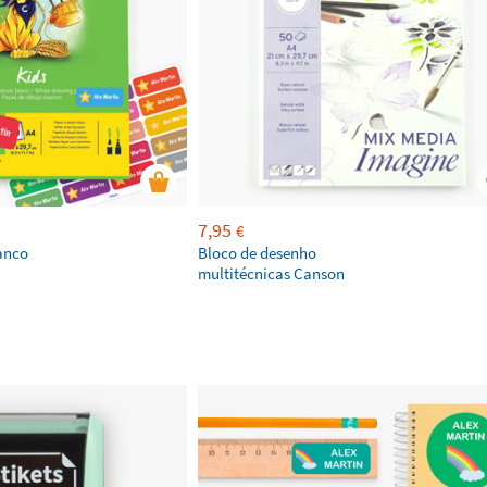
7,95
€
anco
Bloco de desenho
multitécnicas Canson