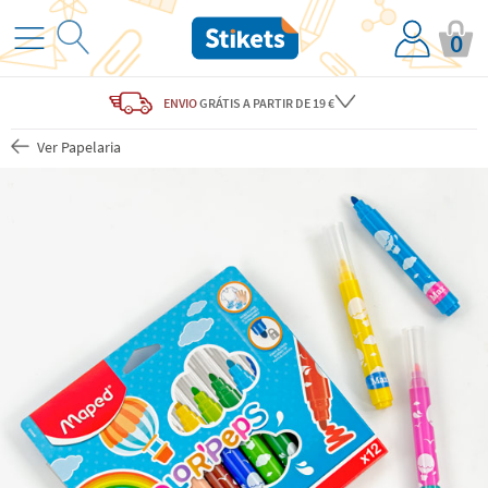
0
ENVIO
GRÁTIS
A PARTIR DE 19 €
Ver Papelaria