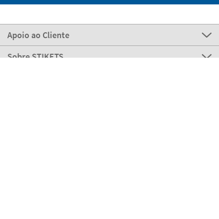
Apoio ao Cliente
Sobre STIKETS
100% Seguro
Stikets Global Brand
Portugal
Os nossos meios de pagamento