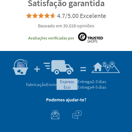
Satisfação garantida
4.7/5.00 Excelente
Baseado em 30.028 opiniões
Avaliações verificadas por
express
Entrega
2-3 dias
Fabricação
Envio
eco
Entrega
4-5 dias
Podemos ajudar-te?