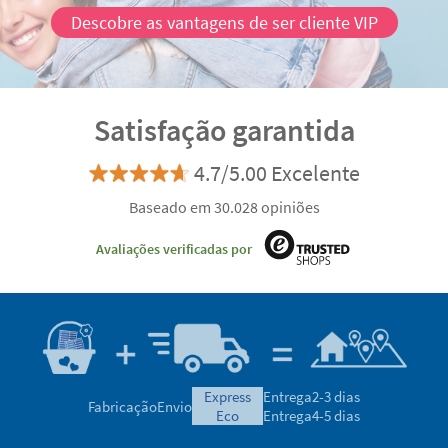
Descobre as vantagens de ser cliente VIP
Satisfação garantida
4.7/5.00 Excelente
Baseado em 30.028 opiniões
Avaliações verificadas por
express
Entrega
2-3 dias
Fabricação
Envio
eco
Entrega
4-5 dias