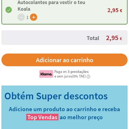
Autocolantes para vestir o teu
Koala
2,95
€
-
+
1
2,95
Total
€
Paga en
3 prestações
e sem juros(0% TAE)
i
Adicione um produto ao carrinho e receba
Top Vendas
ao melhor preço