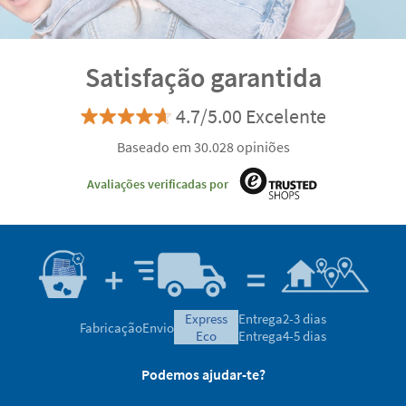
Satisfação garantida
4.7/5.00 Excelente
Baseado em 30.028 opiniões
Avaliações verificadas por
express
Entrega
2-3 dias
Fabricação
Envio
eco
Entrega
4-5 dias
Podemos ajudar-te?