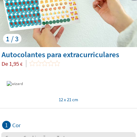
1 / 3
Autocolantes para extracurriculares
De
1,95
€
12 x 21 cm
1
Cor