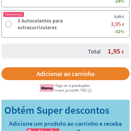
-24%
TOP POUPANÇA
5,85
€
3 Autocolantes para
3,95
€
extracurriculares
-32%
1,95
Total
€
Paga en
3 prestações
e sem juros(0% TAE)
i
Adicione um produto ao carrinho e receba