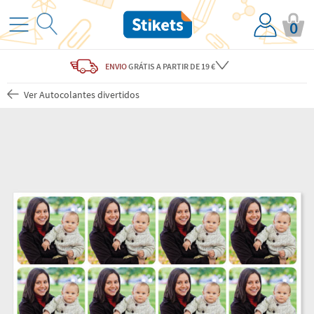
0
ENVIO
GRÁTIS
A PARTIR DE 19 €
Ver Autocolantes divertidos