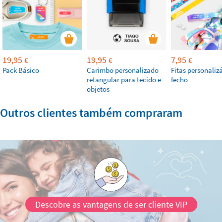
19,95
19,95
7,95
€
€
€
Pack Básico
Carimbo personalizado
Fitas personaliz
retangular para tecido e
fecho
objetos
Outros clientes também compraram
Descobre as vantagens de ser cliente VIP