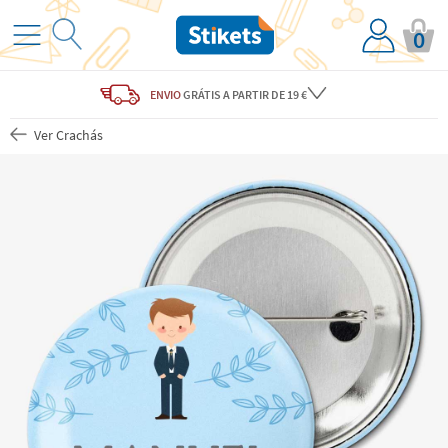
0
ENVIO
GRÁTIS
A PARTIR DE 19 €
Ver Crachás