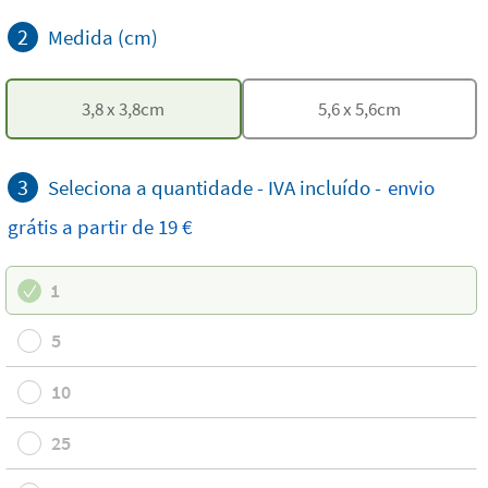
2
Medida (cm)
3,8
x
3,8
cm
5,6
x
5,6
cm
3
Seleciona a quantidade - IVA incluído -
envio
grátis
a partir de 19 €
1
5
10
25