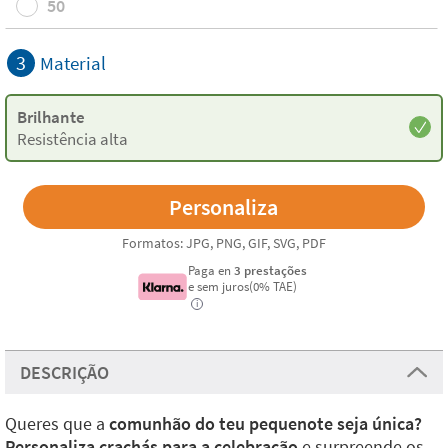
50
3
Material
Brilhante
Resistência alta
Formatos: JPG, PNG, GIF, SVG, PDF
Paga en
3 prestações
e sem juros(0% TAE)
i
DESCRIÇÃO
Queres que a
comunhão do teu pequenote seja única?
Personaliza crachás para a celebração
e surpreende os