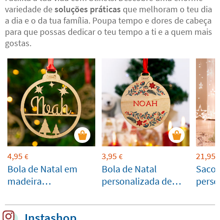
variedade de
soluções práticas
que melhoram o teu dia
a dia e o da tua família. Poupa tempo e dores de cabeça
para que possas dedicar o teu tempo a ti e a quem mais
gostas.
4,95
3,95
21,95
€
€
Bola de Natal em
Bola de Natal
Saco 
madeira
personalizada de
perso
personalizada com
madeira com cores
silhueta
Instashop