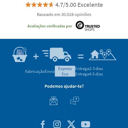
4.7/5.00 Excelente
Baseado em 30.028 opiniões
Avaliações verificadas por
express
Entrega
2-3 dias
Fabricação
Envio
eco
Entrega
4-5 dias
Podemos ajudar-te?