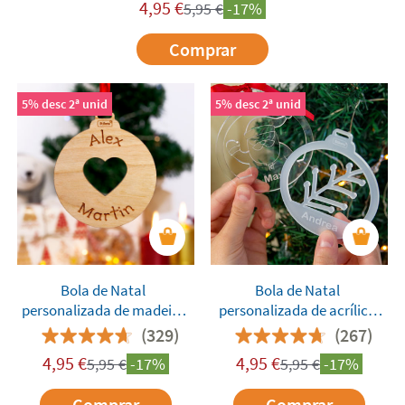
4,95
€
5,95
€
-17%
Comprar
5% desc 2ª unid
5% desc 2ª unid
Bola de Natal
Bola de Natal
personalizada de madeira
personalizada de acrílico
com ícone
recortado
(329)
(267)
4,95
€
4,95
€
5,95
€
-17%
5,95
€
-17%
Comprar
Comprar