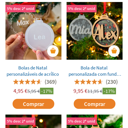
5% desc 2ª unid
5% desc 2ª unid
Bolas de Natal
Bola de Natal
personalizáveis de acrílico
personalizada com fundo
estampado
(369)
(230)
4,95
€
9,95
€
5,95
€
-17%
11,95
€
-17%
Comprar
Comprar
5% desc 2ª unid
5% desc 2ª unid