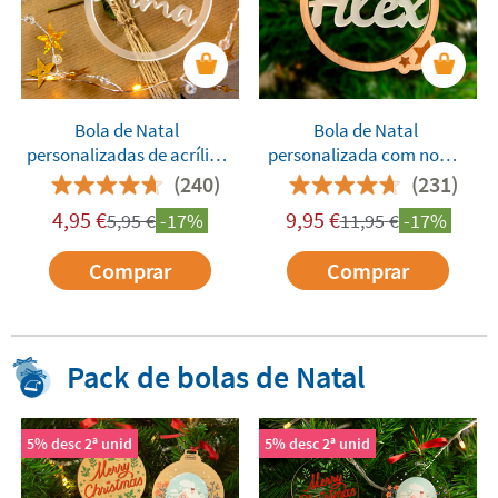
Bola de Natal
Bola de Natal
personalizadas de acrílico
personalizada com nome
com o nome
em acrílico e moldura de
(240)
(231)
madeira
4,95
€
9,95
€
5,95
€
-17%
11,95
€
-17%
Comprar
Comprar
Pack de bolas de Natal
Super Oferta
5% desc 2ª unid
5% desc 2ª unid