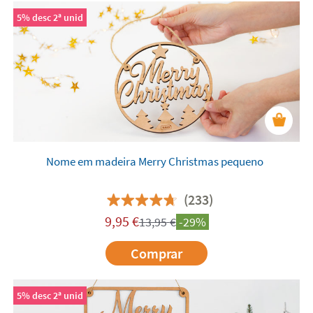
5% desc 2ª unid
Nome em madeira Merry Christmas pequeno
(233)
9,95
€
13,95
€
-29%
Comprar
5% desc 2ª unid