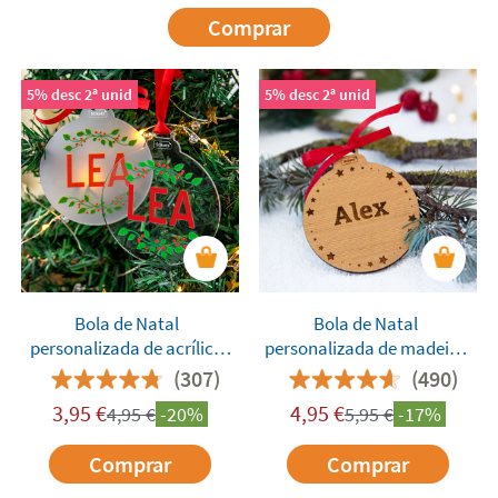
Comprar
5% desc 2ª unid
5% desc 2ª unid
Bola de Natal
Bola de Natal
personalizada de acrílico
personalizada de madeira
com cores
gravada
(307)
(490)
3,95
€
4,95
€
4,95
€
-20%
5,95
€
-17%
Comprar
Comprar