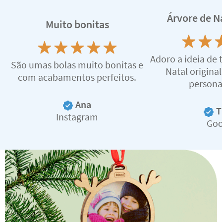
Árvore de Na
Muito bonitas
Adoro a ideia de 
São umas bolas muito bonitas e
Natal origina
com acabamentos perfeitos.
persona
Ana
T
Instagram
Goo