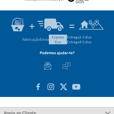
express
Entrega
2-3 dias
Fabricação
Envio
eco
Entrega
4-5 dias
Podemos ajudar-te?
Apoio ao Cliente