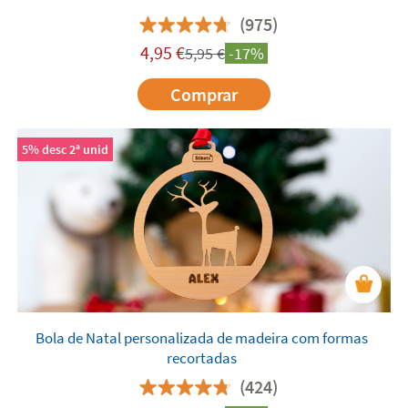
(975)
4,95
€
5,95
€
-17%
Comprar
5% desc 2ª unid
Bola de Natal personalizada de madeira com formas
recortadas
(424)