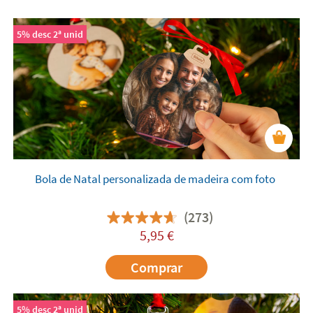
5% desc 2ª unid
Bola de Natal personalizada de madeira com foto
(273)
5,95
€
Comprar
5% desc 2ª unid