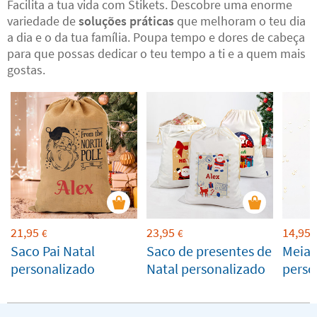
Facilita a tua vida com Stikets. Descobre uma enorme
variedade de
soluções práticas
que melhoram o teu dia
a dia e o da tua família. Poupa tempo e dores de cabeça
para que possas dedicar o teu tempo a ti e a quem mais
gostas.
21,95
23,95
14,95
€
€
Saco Pai Natal
Saco de presentes de
Meias
personalizado
Natal personalizado
perso
de pá