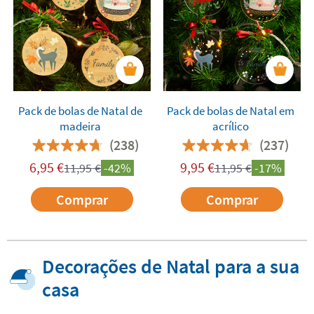
Pack de bolas de Natal de
Pack de bolas de Natal em
madeira
acrílico
(238)
(237)
6,95
€
9,95
€
11,95
€
-42%
11,95
€
-17%
Comprar
Comprar
Decorações de Natal para a sua
casa