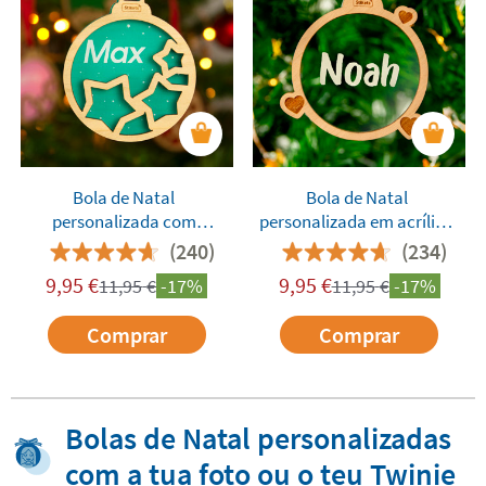
Bola de Natal
Bola de Natal
personalizada com
personalizada em acrílico
moldura decorativa
com moldura
(240)
(234)
9,95
€
9,95
€
11,95
€
-17%
11,95
€
-17%
Comprar
Comprar
Bolas de Natal personalizadas
com a tua foto ou o teu Twinie