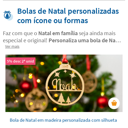
Bolas de Natal personalizadas
com ícone ou formas
Faz com que o
Natal em família
seja ainda mais
especial e original!
Personaliza uma bola de Natal
com nome
Ver mais
para cada um dos membros da tua
família. Para os teus filhos, esposo ou esposa,
avós ,... até para os animais de estimação!
5% desc 2ª unid
Escreve o seu nome e carrega uma foto ou
escolhe o ícone e o fundo
que mais se identifique
com cada um.
São enfeites de natal
muito
originais e personalizáveis para pendurar na tua
árvore de Natal
ou em qualquer outro lugar da
tua casa.
Bola de Natal em madeira personalizada com silhueta