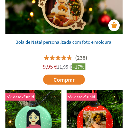
Bola de Natal personalizada com foto e moldura
(238)
9,95
€
11,95
€
-17%
Comprar
5% desc 2ª unid
5% desc 2ª unid