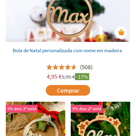
Bola de Natal personalizada com nome em madeira
(508)
4,95
€
5,95
€
-17%
Comprar
5% desc 2ª unid
5% desc 2ª unid