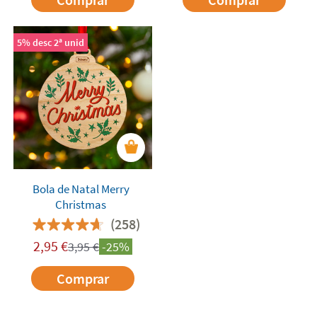
5% desc 2ª unid
Bola de Natal Merry
Christmas
(258)
2,95
€
3,95
€
-25%
Comprar