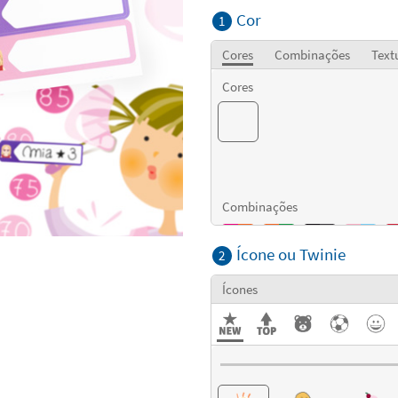
Cor
1
Cores
Combinações
Text
Cores
Combinações
Ícone ou Twinie
2
Texturas
Ícones