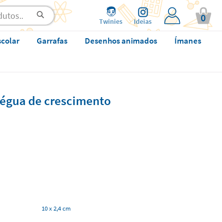
0
Twinies
Ideias
scolar
Garrafas
Desenhos animados
Ímanes
régua de crescimento
10 x 2,4 cm