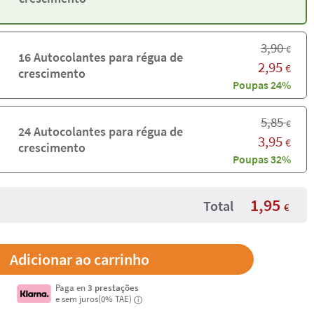
3,90
€
16 Autocolantes para régua de
2,95
€
crescimento
Poupas 24%
5,85
€
24 Autocolantes para régua de
3,95
€
crescimento
Poupas 32%
1,95
Total
€
Paga en
3 prestações
e sem juros(0% TAE)
i