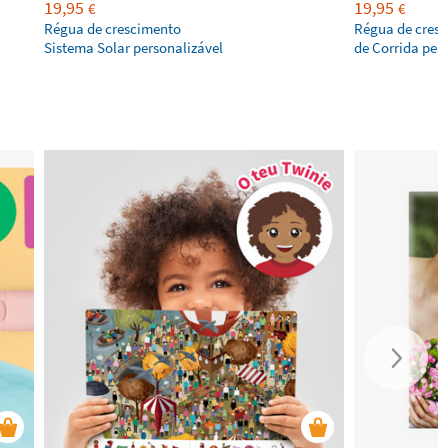
19,95
19,95
€
€
Régua de crescimento
Régua de cresc
Sistema Solar personalizável
de Corrida per