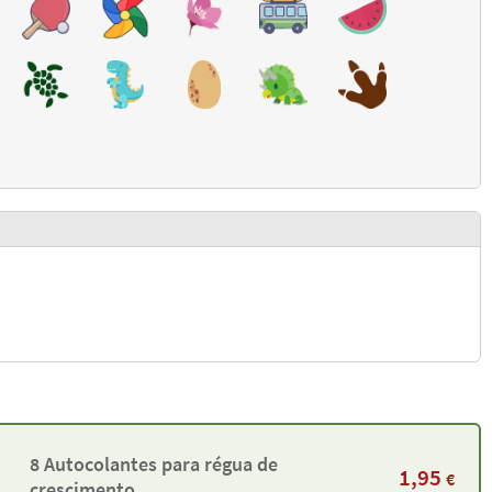
8 Autocolantes para régua de
1,95
€
crescimento