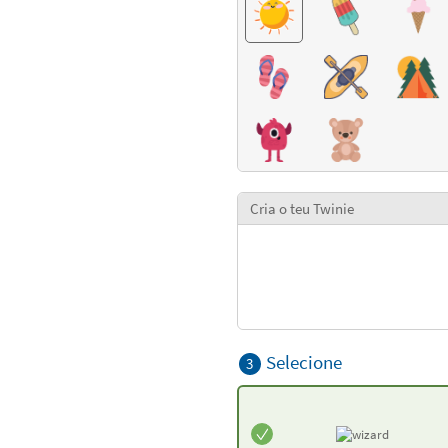
Cria o teu Twinie
Selecione
3