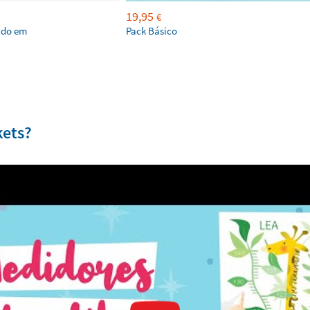
19,95
€
ado em
Pack Básico
kets?