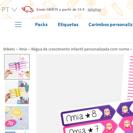
Envio
GRÁTIS
a partir de 19 €
detalhes
Packs
Etiquetas
Carimbos personali
Stikets
Vinis
Régua de crescimento infantil personalizada com nome