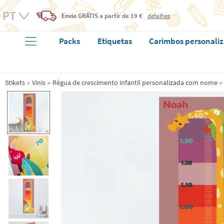
Envio
GRÁTIS
a partir de 19 €
detalhes
Packs
Etiquetas
Carimbos personali
Stikets
Vinis
Régua de crescimento infantil personalizada com nome