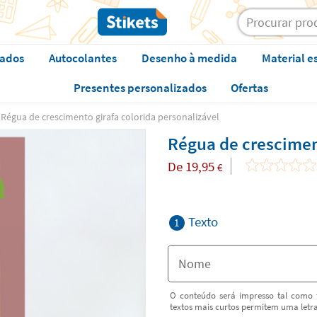
zados
Autocolantes
Desenho à medida
Material e
Presentes personalizados
Ofertas
Régua de crescimento girafa colorida personalizável
Régua de cresciment
De
19,95
€
Texto
1
O conteúdo será impresso tal como f
textos mais curtos permitem uma letr