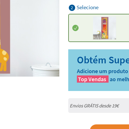
Selecione
2
Adicione um produto 
Top Vendas
ao melh
Envios GRÁTIS desde 19€