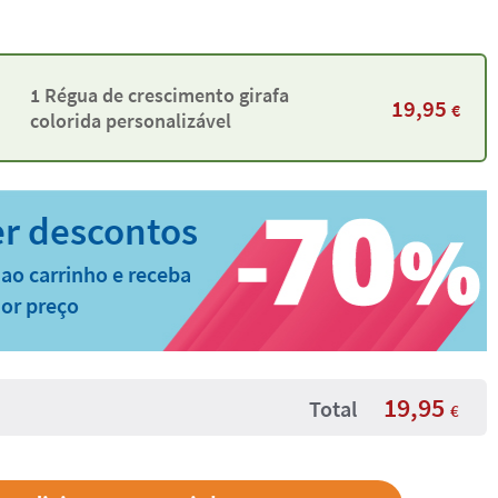
1 Régua de crescimento girafa
19,95
€
colorida personalizável
ao carrinho e receba
or preço
19,95
Total
€