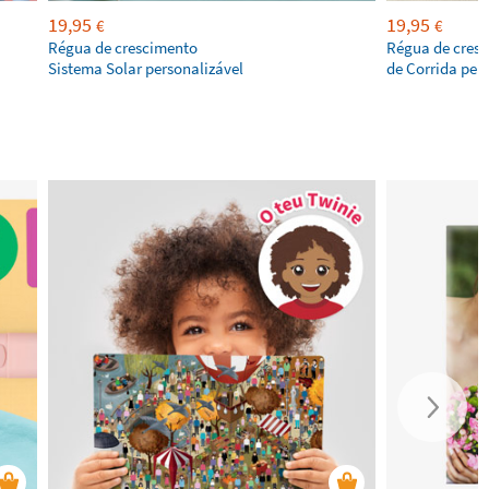
19,95
19,95
€
€
Régua de crescimento
Régua de cresc
Sistema Solar personalizável
de Corrida per