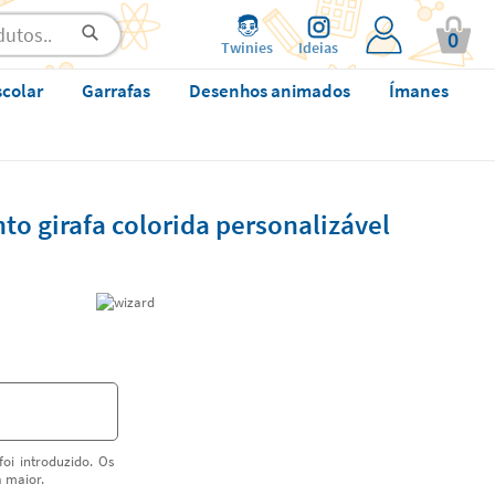
0
Twinies
Ideias
scolar
Garrafas
Desenhos animados
Ímanes
o girafa colorida personalizável
oi introduzido. Os
a maior.