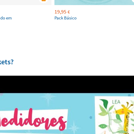
19,95
€
ado em
Pack Básico
kets?