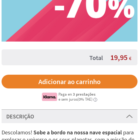
19,95
Total
€
Paga en
3 prestações
e sem juros(0% TAE)
i
DESCRIÇÃO
Descolamos!
Sobe a bordo na nossa nave espacial
para
explorar o universo e os seus planetas, com a missão de