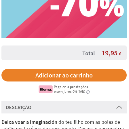
19,95
Total
€
Paga en
3 prestações
e sem juros(0% TAE)
i
DESCRIÇÃO
Deixa voar a imaginación
do teu filho com as bolas de
sabão nesta régua de crescimento. Decora e personaliza