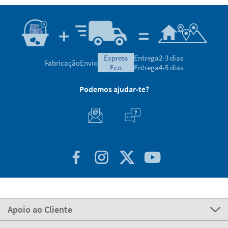
express
Entrega
2-3 dias
Fabricação
Envio
eco
Entrega
4-5 dias
Podemos ajudar-te?
Apoio ao Cliente