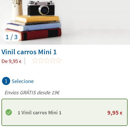
1 / 3
Vinil carros Mini 1
De
9,95
€
1
Selecione
Envios GRÁTIS desde 19€
9,95
1 Vinil carros Mini 1
€