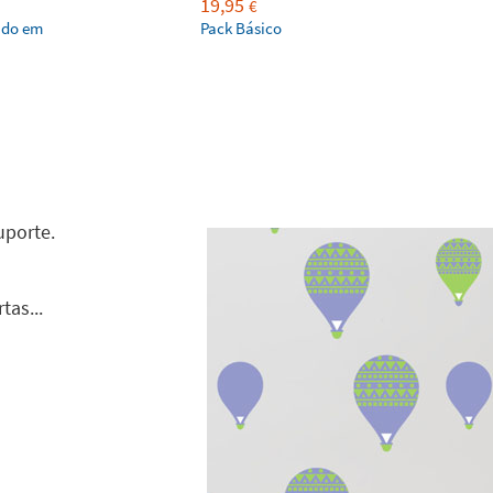
19,95
€
ado em
Pack Básico
uporte.
tas...