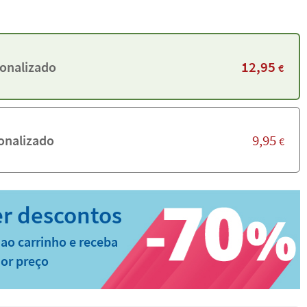
12,95
onalizado
€
9,95
onalizado
€
ao carrinho e receba
or preço