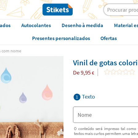
zados
Autocolantes
Desenho à medida
Material e
Presentes personalizados
Ofertas
dos com nome
Vinil de gotas col
De
9,95
€
Texto
1
O conteúdo será impresso tal como f
textos mais curtos permitem uma letr