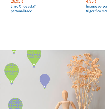
26,95
4,95
€
€
Livro Onde está?
Ímanes persona
personalizado
frigorífico ret