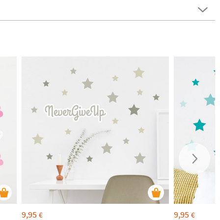
9,95
9,95
€
€