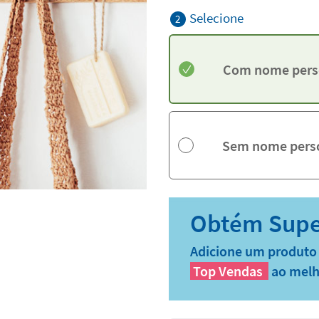
Selecione
2
Com nome pers
Sem nome pers
Adicione um produto 
Top Vendas
ao melh