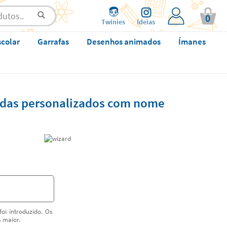
0
Twinies
Ideias
scolar
Garrafas
Desenhos animados
Ímanes
oridas personalizados com nome
oi introduzido. Os
a maior.