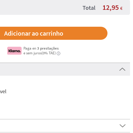
12,95
Total
€
Paga en
3 prestações
e sem juros(0% TAE)
i
ável