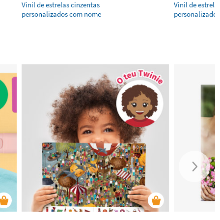
Vinil de estrelas cinzentas
Vinil de estrela
personalizados com nome
personalizado