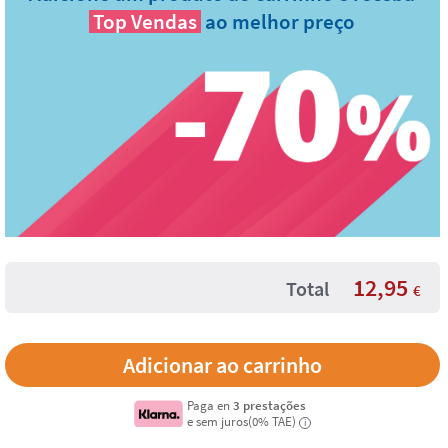
Top Vendas
ao melhor preço
12,95
Total
€
Paga en
3 prestações
e sem juros(0% TAE)
i