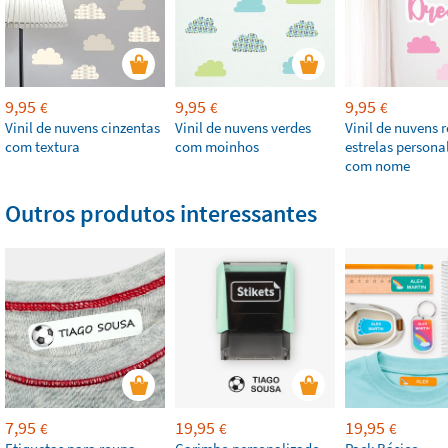
9,95
9,95
9,95
€
€
€
Vinil de nuvens cinzentas
Vinil de nuvens verdes
Vinil de nuvens 
com textura
com moinhos
estrelas persona
com nome
Outros produtos interessantes
7,95
19,95
19,95
€
€
€