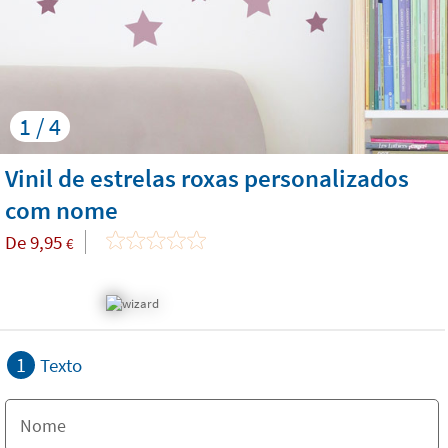
1 / 4
Vinil de estrelas roxas personalizados
com nome
De
9,95
€
1
Texto