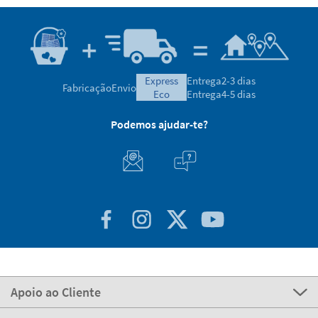
express
Entrega
2-3 dias
Fabricação
Envio
eco
Entrega
4-5 dias
Podemos ajudar-te?
Apoio ao Cliente