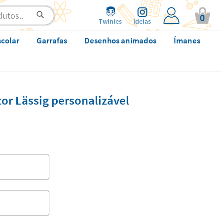
0
Twinies
Ideias
scolar
Garrafas
Desenhos animados
Ímanes
or Lässig personalizável