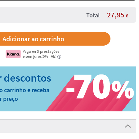
27,95
Total
€
Paga en
3 prestações
e sem juros(0% TAE)
i
o carrinho e receba
r preço