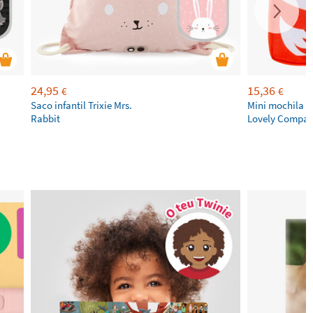
24,95
15,36
€
€
Saco infantil Trixie Mrs.
Mini mochila R
Rabbit
Lovely Compa