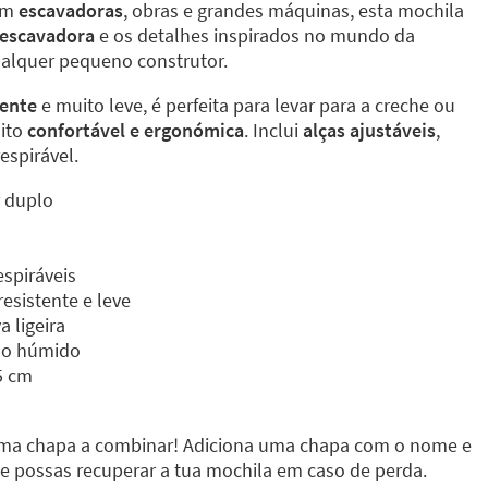
om
escavadoras
, obras e grandes máquinas, esta mochila
 escavadora
e os detalhes inspirados no mundo da
ualquer pequeno construtor.
tente
e muito leve, é perfeita para levar para a creche ou
uito
confortável e ergonómica
. Inclui
alças ajustáveis
,
espirável.
r duplo
spiráveis
resistente e leve
a ligeira
ano húmido
5 cm
a chapa a combinar! Adiciona uma chapa com o nome e
e possas recuperar a tua mochila em caso de perda.