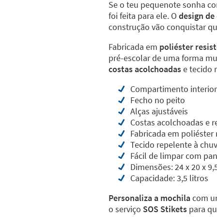
Se o teu pequenote sonha c
foi feita para ele. O
design de
construção vão conquistar q
Fabricada em
poliéster resis
pré-escolar de uma forma m
costas acolchoadas
e tecido r
Compartimento interio
Fecho no peito
Alças ajustáveis
Costas acolchoadas e re
Fabricada em poliéster 
Tecido repelente à chuv
Fácil de limpar com p
Dimensões: 24 x 20 x 9,
Capacidade: 3,5 litros
Personaliza a mochila
com um
o serviço
SOS Stikets
para qu