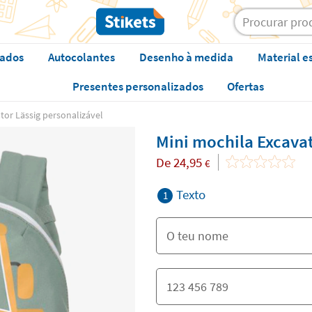
zados
Autocolantes
Desenho à medida
Material e
Presentes personalizados
Ofertas
tor Lässig personalizável
Mini mochila Excavat
De
24,95
€
Texto
1