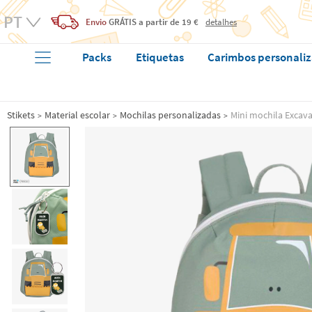
Envio
GRÁTIS
a partir de 19 €
detalhes
Packs
Etiquetas
Carimbos personali
Stikets
Material escolar
Mochilas personalizadas
Mini mochila Excava