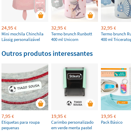
24,95
32,95
32,95
€
€
€
Mini mochila Chinchila
Termo brunch Runbott
Termo brunch R
Lässig personalizável
400 ml Unicorn
400 ml Tricerato
Outros produtos interessantes
7,95
19,95
19,95
€
€
€
Etiquetas para roupa
Carimbo personalizado
Pack Básico
pequenas
em verde menta pastel